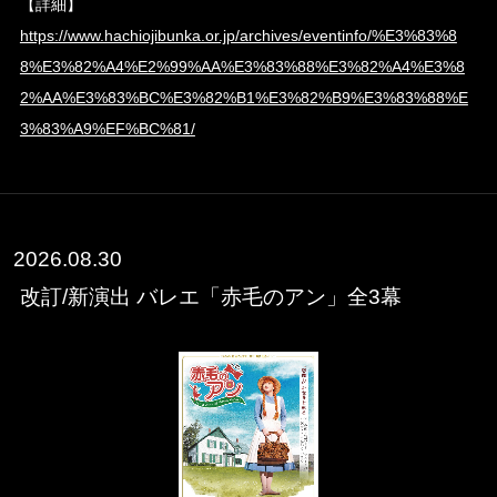
【詳細】
https://www.hachiojibunka.or.jp/archives/eventinfo/%E3%83%8
8%E3%82%A4%E2%99%AA%E3%83%88%E3%82%A4%E3%8
2%AA%E3%83%BC%E3%82%B1%E3%82%B9%E3%83%88%E
3%83%A9%EF%BC%81/
2026.08.30
改訂/新演出 バレエ「赤毛のアン」全3幕