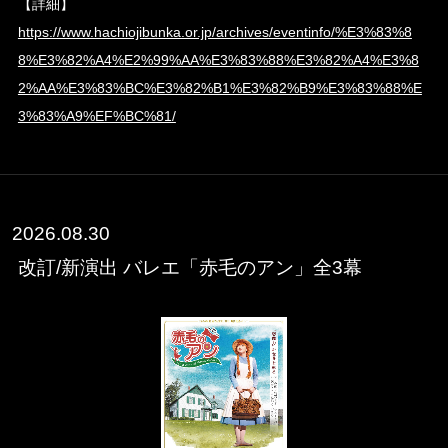
【詳細】
https://www.hachiojibunka.or.jp/archives/eventinfo/%E3%83%8
8%E3%82%A4%E2%99%AA%E3%83%88%E3%82%A4%E3%8
2%AA%E3%83%BC%E3%82%B1%E3%82%B9%E3%83%88%E
3%83%A9%EF%BC%81/
2026.08.30
改訂/新演出 バレエ「赤毛のアン」全3幕